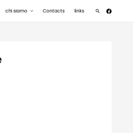
chi siamo
Contacts
links
Cerca
e