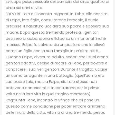
sviluppo psicosessuale dei bambini dai circa quattro ai
circa sei anni di vita.
EDIPO RE. Laio e Giocasta, regnanti in Tebe, alla nascita
di Edipo, loro figlio, consultarono l’oracolo, il quale
predisse: il nascituro ucciderà suo padre e sposerà sua
madre. Dopo questa tremenda profezia, i genitori
decisero di abbandonare Edipo su un monte affinché
morisse. Edipo fu salvato da un pastore che lo allevò
come un figlio con la sua famiglia in un’altra città.
Quando Edipo, divenuto adulto, scoprì che i suoi erano
genitori adottivi, decise di recarsi a Tebe, per trovare e
conoscere i suoi veri genitori. Durante il tragitto, uccise
un uomo arrogante in una battaglia (quell’uomo era
suo padre Laio, ma sia Edipo, sia Laio stesso non
potevano conoscersi, si incontrarono per la prima
volta nella loro vita in quel tragico momento).
Raggiunta Tebe, incontrò la Sfinge che gli pose un
quesito come condizione per poter entrare all’interno
delle mura della città, vittima di una tremenda peste: