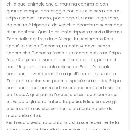
chi è quel animale che di mattina cammina con
quattro zampe, pomeriggio con due e la sera con tre?
Edipo rispose: l’uomo, poco dopo la nascita gattona,
da adulto è bipede e da vecchio deambula servendosi
di un bastone. Questa brillante risposta servì a liberare
Tebe dalla peste e dalla Sfinge, fu acclamato Re e
sposò la regina Giocasta, rimasta vedova, senza
sapere che Giocasta fosse sua madre naturale. Edipo
fu un Re giusto e saggio con il suo popolo, per molti
anni. Un giorno l’oracolo chiese ad Edipo Re quale
condanna avrebbe inflitto a quell’uomo, presente in
Tebe, che uccise suo padre e sposò sua madre. Edipo
condannò quell’uomo ad essere accecato ed esiliato
da Tebe. A quel punto l’oracolo disse: quell’uomo sei
tu, Edipo e gli narrò l’intera tragedia. Edipo si cavò gli
occhi con le sue stesse mani e si allontanò oltre le
mura della città.
Per Freud questo racconto ricostruisce fedelmente la
situazione infantile nella fase edipica. I bambini si