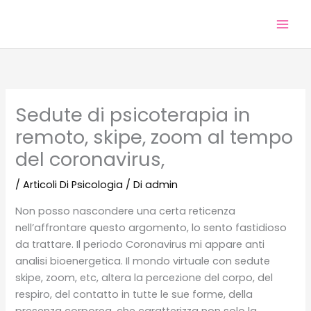
Vai
al
contenuto
Sedute di psicoterapia in
remoto, skipe, zoom al tempo
del coronavirus,
/
Articoli Di Psicologia
/ Di
admin
Non posso nascondere una certa reticenza
nell’affrontare questo argomento, lo sento fastidioso
da trattare. Il periodo Coronavirus mi appare anti
analisi bioenergetica. Il mondo virtuale con sedute
skipe, zoom, etc, altera la percezione del corpo, del
respiro, del contatto in tutte le sue forme, della
presenza corporea, che caratterizza non solo la