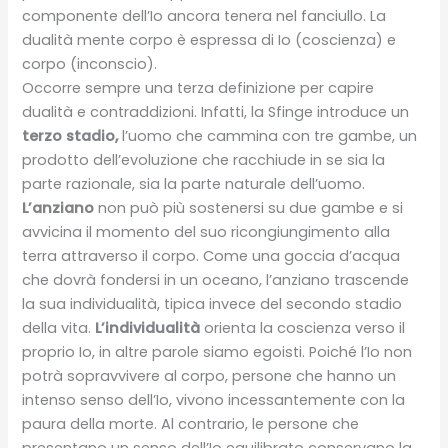
componente dell’Io ancora tenera nel fanciullo. La
dualità mente corpo è espressa di Io (coscienza) e
corpo (inconscio).
Occorre sempre una terza definizione per capire
dualità e contraddizioni. Infatti, la Sfinge introduce un
terzo stadio,
l’uomo che cammina con tre gambe, un
prodotto dell’evoluzione che racchiude in se sia la
parte razionale, sia la parte naturale dell’uomo.
L’anziano
non può più sostenersi su due gambe e si
avvicina il momento del suo ricongiungimento alla
terra attraverso il corpo. Come una goccia d’acqua
che dovrà fondersi in un oceano, l’anziano trascende
la sua individualità, tipica invece del secondo stadio
della vita.
L’individualità
orienta la coscienza verso il
proprio Io, in altre parole siamo egoisti. Poiché l’Io non
potrà sopravvivere al corpo, persone che hanno un
intenso senso dell’Io, vivono incessantemente con la
paura della morte. Al contrario, le persone che
presentano un senso dell’Io equilibrato conservano la