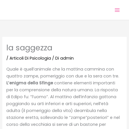
Vai
al
contenuto
la saggezza
/
Articoli Di Psicologia
/ Di
admin
Quale è quell’animale che la mattina cammina con
quattro zampe, pomeriggio con due e la sera con tre.
L’enigma della Sfinge
contiene elementi importanti
per la comprensione della natura umana. La risposta
di Edipo fu: “l’uomo”. Al mattino dell’infanzia gattona
poggiando su arti inferiori e arti superiori, nell’età
adulta (il pomeriggio della vita) deambula nella
stazione eretta, sollevando le “zampe”posteriori” e nel
corso della vecchiaia si serve di un bastone per