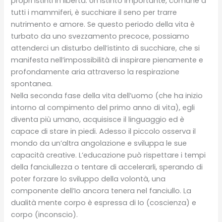
propri istinti in libertà. Un istinto importante, comune a
tutti i mammiferi, è succhiare il seno per trarre
nutrimento e amore. Se questo periodo della vita è
turbato da uno svezzamento precoce, possiamo
attenderci un disturbo dell’istinto di succhiare, che si
manifesta nell’impossibilità di inspirare pienamente e
profondamente aria attraverso la respirazione
spontanea.
Nella seconda fase della vita dell’uomo (che ha inizio
intorno al compimento del primo anno di vita), egli
diventa più umano, acquisisce il linguaggio ed è
capace di stare in piedi. Adesso il piccolo osserva il
mondo da un’altra angolazione e sviluppa le sue
capacità creative. L’educazione può rispettare i tempi
della fanciullezza o tentare di accelerarli, sperando di
poter forzare lo sviluppo della volontà, una
componente dell’Io ancora tenera nel fanciullo. La
dualità mente corpo è espressa di Io (coscienza) e
corpo (inconscio).