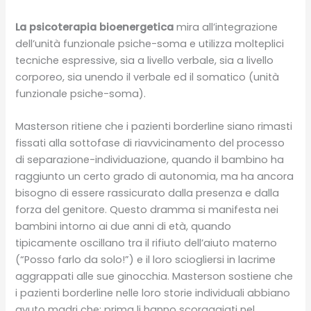
La psicoterapia bioenergetica
mira all’integrazione
dell’unità funzionale psiche-soma e utilizza molteplici
tecniche espressive, sia a livello verbale, sia a livello
corporeo, sia unendo il verbale ed il somatico (unità
funzionale psiche-soma).
Masterson ritiene che i pazienti borderline siano rimasti
fissati alla sottofase di riavvicinamento del processo
di separazione-individuazione, quando il bambino ha
raggiunto un certo grado di autonomia, ma ha ancora
bisogno di essere rassicurato dalla presenza e dalla
forza del genitore. Questo dramma si manifesta nei
bambini intorno ai due anni di età, quando
tipicamente oscillano tra il rifiuto dell’aiuto materno
(“Posso farlo da solo!”) e il loro sciogliersi in lacrime
aggrappati alle sue ginocchia. Masterson sostiene che
i pazienti borderline nelle loro storie individuali abbiano
avuto madri che: prima li hanno scoraggiati nel