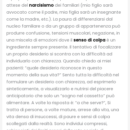
attese del
narcisismo
dei familiari (mio figlio sarà
avvocato come il padre, mia figlia sarà un insegnante
come la madre, etc.). La paura di differenziarsi dal
nucleo familiare o da un gruppo di appartenenza può
produrre confusione, tensioni muscolari, negazione, in
una miscela di emozioni dove il
senso di colpa
è un
ingrediente sempre presente. Il tentativo di focalizzare
un proprio desiderio si scontra con la difficoltà ad
individuarlo con chiarezza. Quando chiedo ai miei
pazienti: “quale desiderio riconosce in questo
momento della sua vita?” Sento tutta la difficoltà nel
formulare un desiderio con chiarezza, ad esprimerlo
sinteticamente, a visualizzarlo e nutrirsi del piacere
anticipatorio che solo un “sogno nel cassetto” può
alimentare. A volte la risposta è: “a che serve?”, Si
tratta di persone, a volte mature, arrese alla vita, una
vita densa di insuccessi, di paure e sensi di colpa
scollegati dalla realtà. Sono individui compressi,