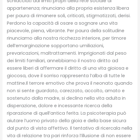
schiacciati dai limiti propri della rete sociale di
appartenenza; rinunciano alla propria esistenza libera
per paura di rimanere soli, criticati, stigmatizzati, derisi.
Perdono la capacità di osare a sognare una vita
piacevole, piena, vibrante. Per paura della solitudine
rinunciamo alla nostra ricchezza interiore, per timore
dell’emarginazione sopportano umiliazioni,
prevaricazioni, maltrattamenti. Imprigionati dal peso
dei limiti familiari, annebbiamo il nostro diritto ad
essere liberi di affermare il diritto di una vita gioiosa e
giocosa, dove il sorriso rappresenta l’alba di tutte le
mattine.Il terrore emotivo che prova il neonato quando
non si sente guardato, carezzato, accolto, amato e
sostenuto dalla madre, si declina nella vita adulta in
disperazione, dolore e incessante ricerca della
riparazione di quell’antica ferita. La psicoterapia può
aiutare l’uomo privato della gioia e della base sicura
dal punto di vista affettivo. Il tentativo di ricercala nella
vita di relazione tra pari rinforza l’illusione di non essere