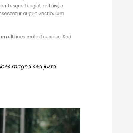
ntesque feugiat nisl nisi, a
consectetur augue vestibulum
am ultrices mollis faucibus. Sed
ltrices magna sed justo