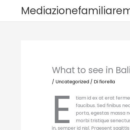
Vai
Mediazionefamiliare
al
contenuto
What to see in Bali
/
Uncategorized
/ Di
fiorella
E
tiam id ex at erat ferme
faucibus. Sed finibus ne
porta, egestas massa ne
morbi tristique senectu
in, semper id nisl. Praesent sagit