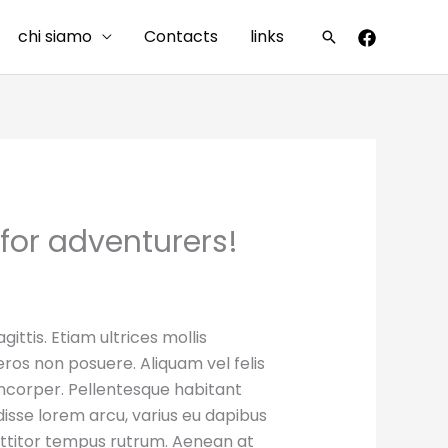
chi siamo
Contacts
links
Cerca
 for adventurers!
ittis. Etiam ultrices mollis
eros non posuere. Aliquam vel felis
amcorper. Pellentesque habitant
isse lorem arcu, varius eu dapibus
orttitor tempus rutrum. Aenean at