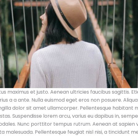
s maximus et justo. Aenean ultricies faucibus sagittis. Eti
ius a a ante. Nulla euismod eget eros non posuere. Aliqua
ngilla dolor sit amet ullamcorper. Pellentesque habitant m
as. Suspendisse lorem arcu, varius eu dapibus in, semper 
odales. Nunc porttitor tempus rutrum. Aenean at sapien 
ta malesuada. Pellentesque feugiat nisl nisi, a tincidunt me