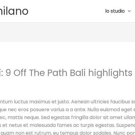
milano
lo studio
: 9 Off The Path Bali highlights
ntum luctus maximus et justo. Aenean ultricies faucibus sag
que nec eros posuere varius a a ante. Nulla euismod eget 
c, mattis neque. Sed egestas fringilla dolor sit amet ull
s et netus et malesuada fames ac turpis egestas. Suspend
tis quam non est rutrum, eu tempus dolor sodales. Nunc p