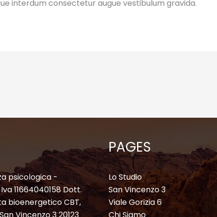
esque interdum consectetur augue vestibulum gravida.
PAGES
a psicologica -
Lo Studio
P. Iva 11664040158 Dott.
San Vincenzo 3
ta bioenergetico CBT,
Viale Gorizia 6
a San Vincenzo 3 20123
Chi Siamo