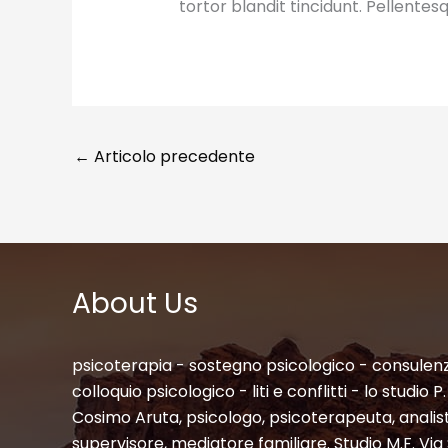
tortor blandit tincidunt. Pellent
←
Articolo precedente
About Us
psicoterapia - sostegno psicologico - consulenz
colloquio psicologico - liti e conflitti - lo studio 
Cosimo Aruta, psicologo, psicoterapeuta, analis
supervisore, mediatore familiare. Studio M.F. Vi